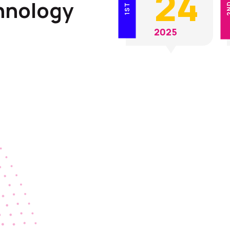
24
hnology
2
1ST
2025