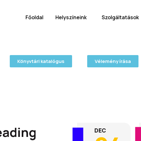
Főoldal
Helyszíneink
Szolgáltatások
Könyvtári katalógus
Vélemény írása
eading
DEC