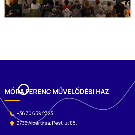
MÓRA FERENC MŰVELŐDÉSI HÁZ
+36 30 659 2323
2730 Albertirsa, Pesti út 85.