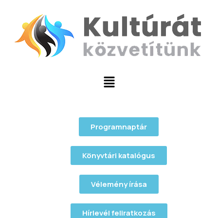
Programnaptár
Könyvtári katalógus
Vélemény írása
Hírlevél feliratkozás