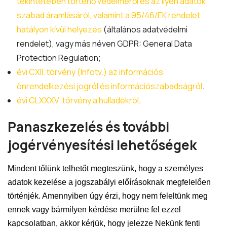
tekintetében történő védelméről és az ilyen adatok
szabad áramlásáról, valamint a 95/46/EK rendelet
hatályon kívül helyezés
(általános adatvédelmi
rendelet), vagy más néven GDPR: General Data
Protection Regulation;
évi CXII. törvény (Infotv.) az információs
önrendelkezési jogról és információszabadságról
.
évi CLXXXV. törvény a hulladékról
.
Panaszkezelés és további
jogérvényesítési lehetőségek
Mindent tőlünk telhetőt megteszünk, hogy a személyes
adatok kezelése a jogszabályi előírásoknak megfelelően
történjék. Amennyiben úgy érzi, hogy nem feleltünk meg
ennek vagy bármilyen kérdése merülne fel ezzel
kapcsolatban, akkor kérjük, hogy jelezze Nekünk fenti