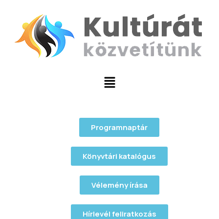
Programnaptár
Könyvtári katalógus
Vélemény írása
Hírlevél feliratkozás