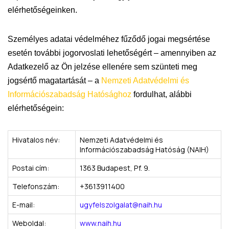
elérhetőségeinken.
Személyes adatai védelméhez fűződő jogai megsértése
esetén további jogorvoslati lehetőségért – amennyiben az
Adatkezelő az Ön jelzése ellenére sem szünteti meg
jogsértő magatartását – a
Nemzeti Adatvédelmi és
Információszabadság Hatósághoz
fordulhat, alábbi
elérhetőségein:
Hivatalos név:
Nemzeti Adatvédelmi és
Információszabadság Hatóság (NAIH)
Postai cím:
1363 Budapest, Pf. 9.
Telefonszám:
+3613911400
E-mail:
ugyfelszolgalat@naih.hu
Weboldal:
www.naih.hu