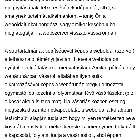
megnyitásának, felkeresésének időpontját, stb.), s
amelynek tartalmát alkalmanként – amíg Ön a
weboldalunkat böngészi vagy amikor később újból
meglátogatja – a webszerver visszaolvassa onnan.
A süti tartalmának segítségével képes a weboldal (szerver)
a felhasználói élményt javítani, illetve a weboldalon
nyújtott szolgáltatásokat megvalósítani. Amikor például egy
webáruházban vásárol, általában ilyen sütik
alkalmazásával képes a webáruház megkülönböztetni
egymástól és kezelni a folyamatban lévő vásárlásokat (pl.:
a kosár aktuális tartalmát). Ha vásárlás közben esetleg
megszakad az internetkapcsolata, a weboldal a korábban
letárolt süti alapján tudja azt, hogy milyen terméket tett be a
kosarába, melyik terméket kereste, s amennyiben helyreállt
a kapcsolat, folytatni tudja a vásárlást ott, ahol éppen