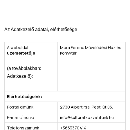
Az Adatkezelő adatai, elérhetősége
A weboldal
Móra Ferenc Művelődési Ház és
üzemeltetője
Könyvtár
(a továbbiakban:
Adatkezelő):
Elérhetőségeink:
Postai címünk:
2730 Albertirsa, Pesti út 85.
E-mail címünk:
info@kulturatkozvetitunk.hu
Telefonszámunk:
+3653370414