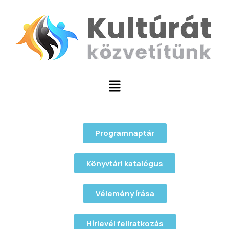
Programnaptár
Könyvtári katalógus
Vélemény írása
Hírlevél feliratkozás