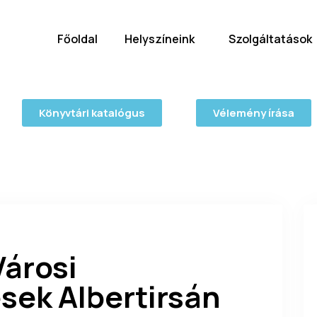
Főoldal
Helyszíneink
Szolgáltatások
Könyvtári katalógus
Vélemény írása
Városi
ek Albertirsán