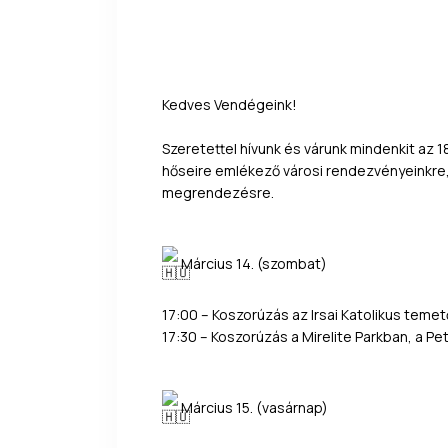
Kedves Vendégeink!
Szeretettel hívunk és várunk mindenkit a
hőseire emlékező városi rendezvényeinkre,
megrendezésre.
Március 14. (szombat)
17:00 – Koszorúzás az Irsai Katolikus teme
17:30 – Koszorúzás a Mirelite Parkban, a Pe
Március 15. (vasárnap)