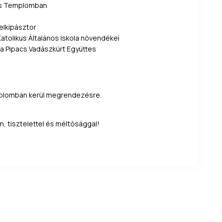
kus Templomban
elkipásztor
olikus Általános Iskola növendékei
a Pipacs Vadászkürt Együttes
plomban kerül megrendezésre.
 tisztelettel és méltósággal!