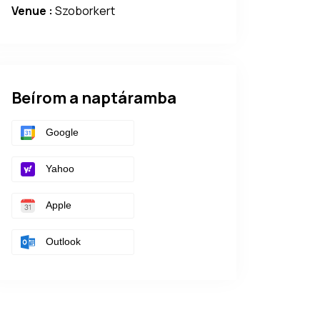
Venue :
Szoborkert
Beírom a naptáramba
Google
Yahoo
Apple
Outlook