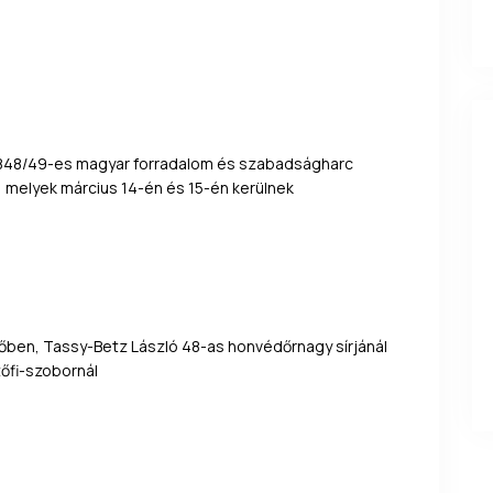
z 1848/49-es magyar forradalom és szabadságharc
 melyek március 14-én és 15-én kerülnek
tőben, Tassy-Betz László 48-as honvédőrnagy sírjánál
tőfi-szobornál