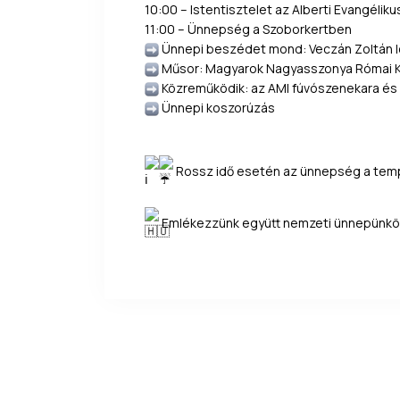
10:00 – Istentisztelet az Alberti Evangéli
11:00 – Ünnepség a Szoborkertben
Ünnepi beszédet mond: Veczán Zoltán l
Műsor: Magyarok Nagyasszonya Római Kat
Közreműködik: az AMI fúvószenekara és 
Ünnepi koszorúzás
Rossz idő esetén az ünnepség a tem
Emlékezzünk együtt nemzeti ünnepünkön,