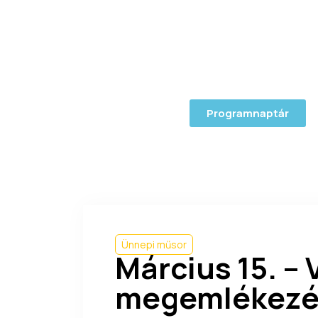
Programnaptár
Ünnepi műsor
Március 15. – 
megemlékezés