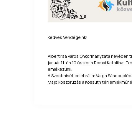
Kedves Vendégeink!
Albertirsa Város Önkormányzata nevében ti
január 11-én 10 órakor a Római Katolikus 
emlékezünk.
A Szentmisét celebrálja: Varga Sándor plé
Majd koszorúzás a Kossuth téri emlékműné