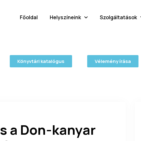
Főoldal
Helyszíneink
Szolgáltatások
Könyvtári katalógus
Vélemény írása
 a Don-kanyar