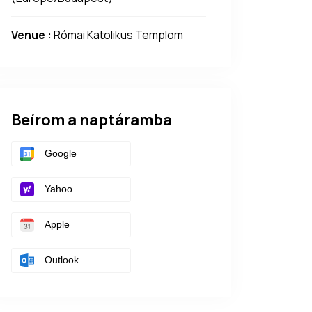
Venue :
Római Katolikus Templom
Beírom a naptáramba
Google
Yahoo
Apple
Outlook