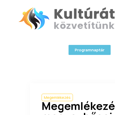
Programnaptár
Megemlékezés
Megemlékezés