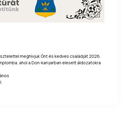
sztelettel meghívjuk Önt és kedves családját 2026.
Templomba, ahol a Don-kanyarban elesett áldozatokra
bános
l.