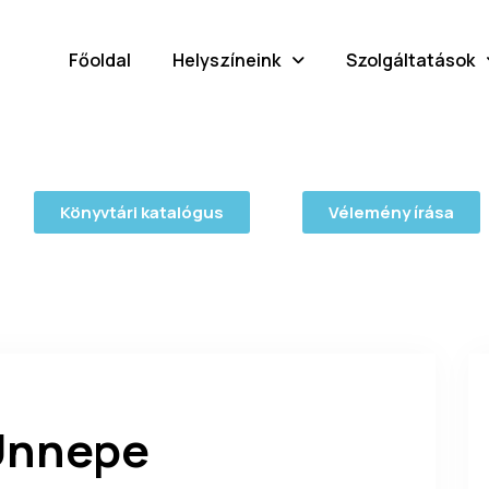
Főoldal
Helyszíneink
Szolgáltatások
Könyvtári katalógus
Vélemény írása
 Ünnepe