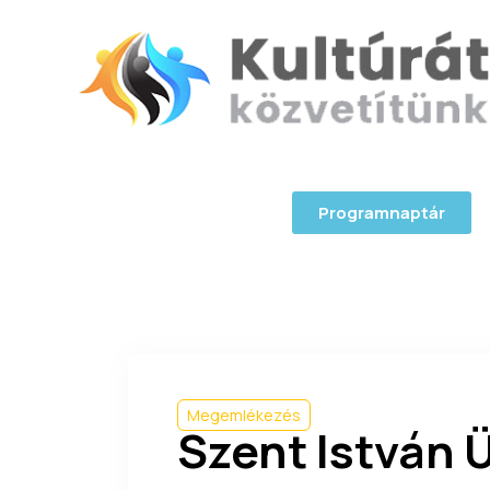
Programnaptár
Megemlékezés
Szent István