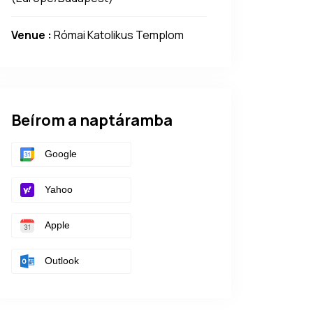
Venue :
Római Katolikus Templom
Beírom a naptáramba
Google
Yahoo
Apple
Outlook