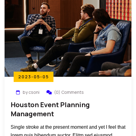
2023-05-05
by csoni
(0) Comments
Houston Event Planning
Management
Single stroke at the present moment and yet I feel that
lorem quis bibendum auctor. Elitm sed eiusmod