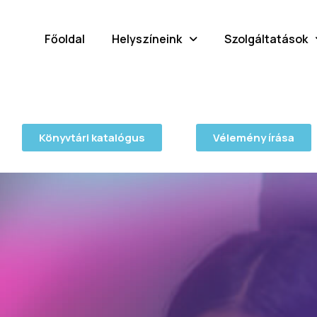
Főoldal
Helyszíneink
Szolgáltatások
Könyvtári katalógus
Vélemény írása