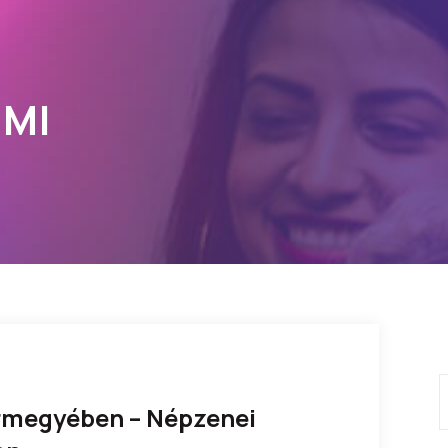
EMI
rmegyében – Népzenei