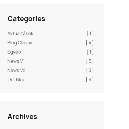
Categories
Aktualitások
[ 1 ]
Blog Classic
[ 4 ]
Egyéb
[ 1 ]
News V1
[ 3 ]
News V2
[ 3 ]
Our Blog
[ 9 ]
Archives