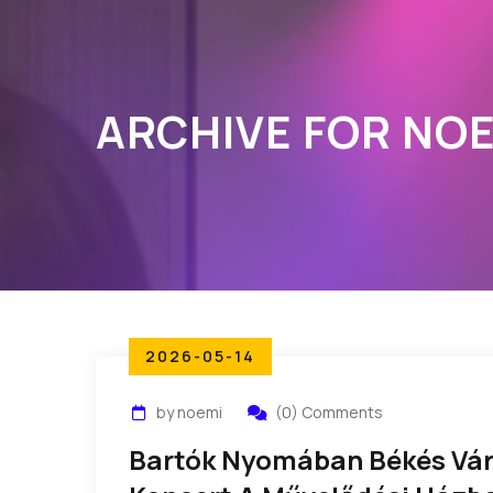
ARCHIVE FOR NO
2026-05-14
by noemi
(0) Comments
Bartók Nyomában Békés Vá