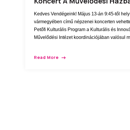
Koncert A Művelődési Házb
Kedves Vendégeink! Május 13-án 9:45-től hel
vármegyében című népzenei koncerten vehette
Petőfi Kulturális Program a Kulturális és Inno
Művelődési Intézet koordinációjában valósul 
Read More