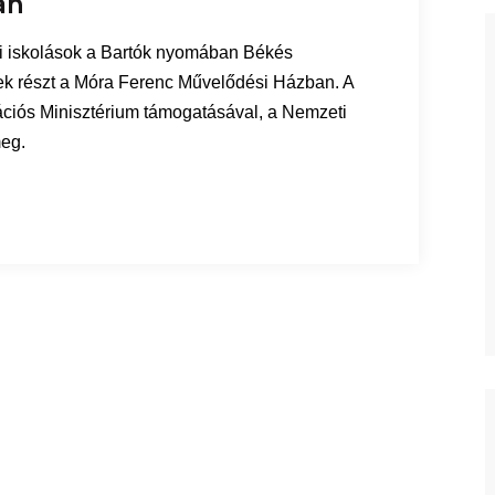
an
yi iskolások a Bartók nyomában Békés
k részt a Móra Ferenc Művelődési Házban. A
vációs Minisztérium támogatásával, a Nemzeti
meg.